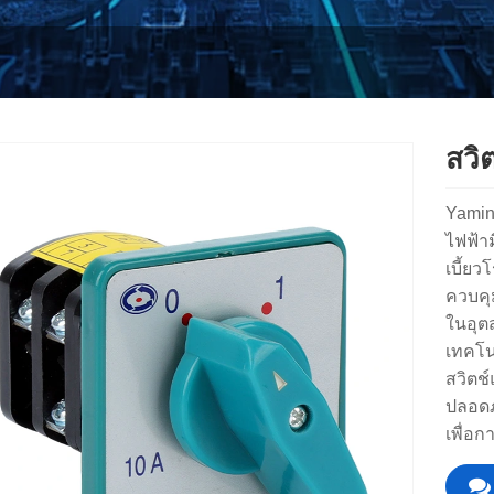
สวิ
Yamin
ไฟฟ้าม
เบี้ย
ควบคุ
ในอุต
เทคโน
สวิตช
ปลอดภ
เพื่อก