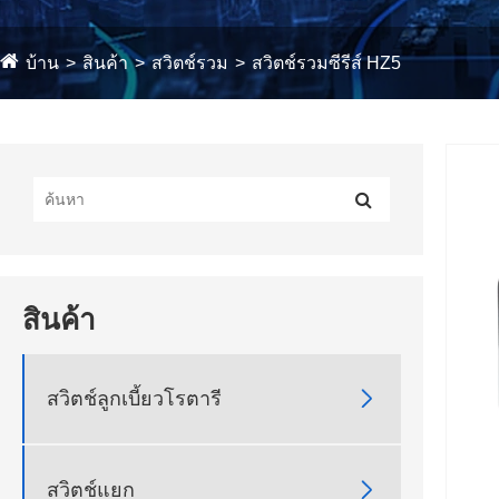
บ้าน
สินค้า
สวิตช์รวม
สวิตช์รวมซีรีส์ HZ5
สินค้า

สวิตช์ลูกเบี้ยวโรตารี

สวิตช์แยก