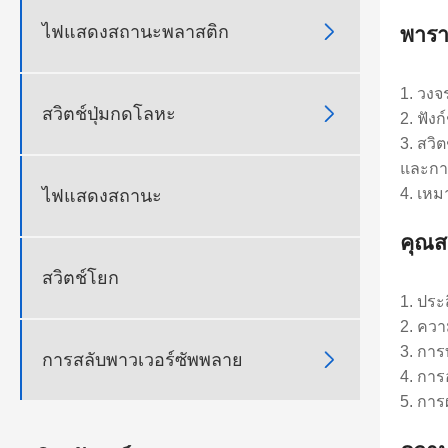

ไฟแสดงสถานะพลาสติก
พารา
1. วงจ

สวิตช์ปุ่มกดโลหะ
2. ฟัง
3. สวิ
และกา
4. เห
ไฟแสดงสถานะ
คุณส
สวิตช์โยก
1. ประ
2. ควา
3. การ

การสลับพาวเวอร์ซัพพลาย
4. การ
5. การ