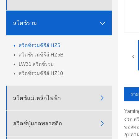

สวิตช์รวม
สวิตช์รวมซีรีส์ HZ5
สวิตช์รวมซีรีส์ HZ5B
LW31 สวิตช์รวม
สวิตช์รวมซีรีส์ HZ10
ราย

สวิตช์แม่เหล็กไฟฟ้า
Yaming
งวด สว

สวิตช์ปุ่มกดพลาสติก
ของมอเ
อุปทาน