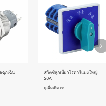

ุกเฉิน
สวิตช์ลูกเบี้ยวโรตารีแผงใหญ่
20A
ดูเพิ่มเติม >>