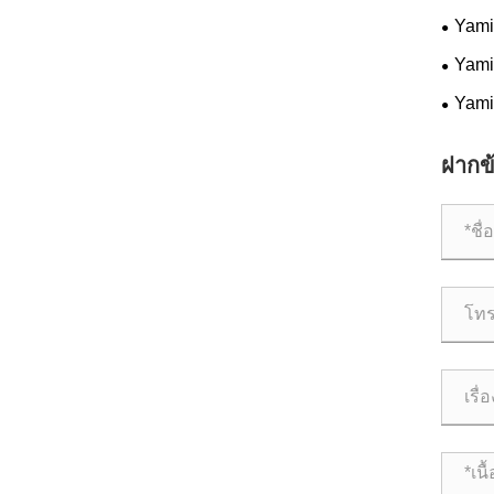
Yamin
การควบ
Yamin
โซลูช
Yami
ฝากข