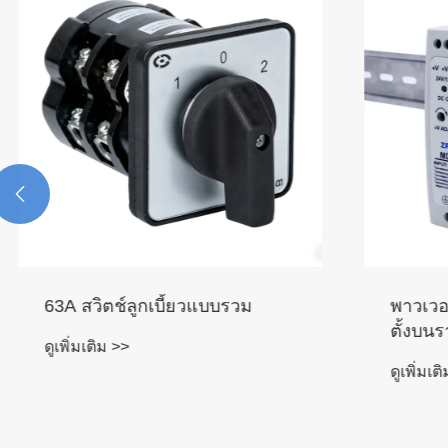

63A สวิตช์ลูกเบี้ยวแบบรวม
พาวเวอร์
ตั้งบนร
ดูเพิ่มเติม >>
ดูเพิ่มเติม 