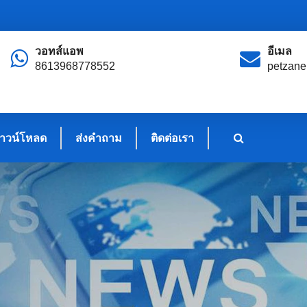
วอทส์แอพ
อีเมล
8613968778552
petzan
าวน์โหลด
ส่งคำถาม
ติดต่อเรา