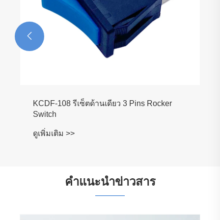

cker
คำแนะนำข่าวสาร