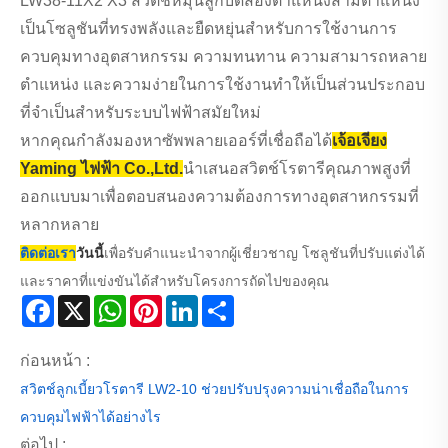
LW38-11X2 X3 สวิตช์หมุนลูกบิดสองตำแหน่งสามตำแหน่ง
เป็นโซลูชันที่ทรงพลังและยืดหยุ่นสำหรับการใช้งานการ
ควบคุมทางอุตสาหกรรม ความทนทาน ความสามารถหลาย
ตำแหน่ง และความง่ายในการใช้งานทำให้เป็นส่วนประกอบ
ที่จำเป็นสำหรับระบบไฟฟ้าสมัยใหม่
หากคุณกำลังมองหาซัพพลายเออร์ที่เชื่อถือได้
เจ้อเจียง
Yaming ไฟฟ้า Co.,Ltd.
นำเสนอสวิตช์โรตารีคุณภาพสูงที่
ออกแบบมาเพื่อตอบสนองความต้องการทางอุตสาหกรรมที่
หลากหลาย
ติดต่อเรา
วันนี้
เพื่อรับคำแนะนำจากผู้เชี่ยวชาญ โซลูชันที่ปรับแต่งได้
และราคาที่แข่งขันได้สำหรับโครงการถัดไปของคุณ
Facebook
X
WhatsApp
Pinterest
LinkedIn
Share
ก่อนหน้า :
สวิตช์ลูกเบี้ยวโรตารี LW2-10 ช่วยปรับปรุงความน่าเชื่อถือในการ
ควบคุมไฟฟ้าได้อย่างไร
ต่อไป :