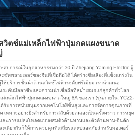
สวิตช์แม่เหล็กไฟฟ้าปุ่มกดแผงขนาด
่
ระสบการณ์ในอุตสาหกรรมกว่า 30 ปี Zhejiang Yaming Electric ผู้
ะซัพพลายเออร์ของจีนที่เชื่อถือได้ ได้สร้างชื่อเสียงที่แข็งแกร่งใน
้ให้บริการชั้นนำด้านสวิตช์ไฟฟ้าระดับพรีเมียม เรานำเสนอ
่นระดับมืออาชีพและความน่าเชื่อถือที่สม่ำเสมอแก่ลูกค้าทั่วโลก
์แม่เหล็กไฟฟ้าปุ่มกดแผงขนาดใหญ่ 8A ของเรา (รุ่นภายใน: YCZ2-
ได้รับการสนับสนุนจากเทคโนโลยีขั้นสูงและการจัดการคุณภาพที่
วด เหมาะอย่างยิ่งสำหรับการสลับด้วยตนเองเป็นครั้งคราว การหยุด
 และการแปลงโหลดแบบผสมตัวต้านทานและตัวต้านทาน-อินดัก
ณะเดียวกันก็ให้การควบคุมที่เสถียรและปลอดภัยสำหรับมอเตอร์