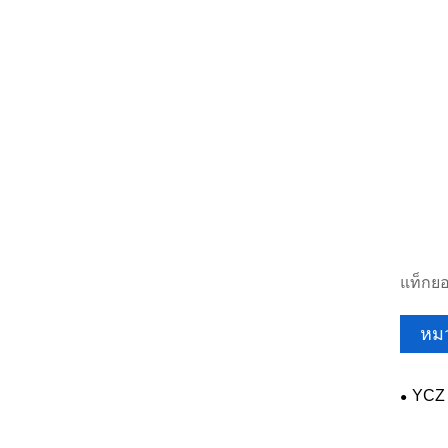
แท็กยอ
หมว
YCZ 