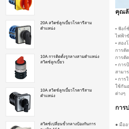
คุณล
20A สวิตช์ลูกเบี้ยวโรตารีสาม
ตำแหน่ง
• ฟังก
ไฟฟ้าข
• สอง
การตัด
10A การติดตั้งรูกลางสามตำแหน่ง
การตัด
สวิตช์ลูกเบี้ยว
• การป
สามารถ
• การใ
ใช้กั
10A สวิตช์ลูกเบี้ยวโรตารีสาม
ต่างๆ
ตำแหน่ง
การป
สวิตช์เปลี่ยนขั้วกลางป้องกันการ
● มือ