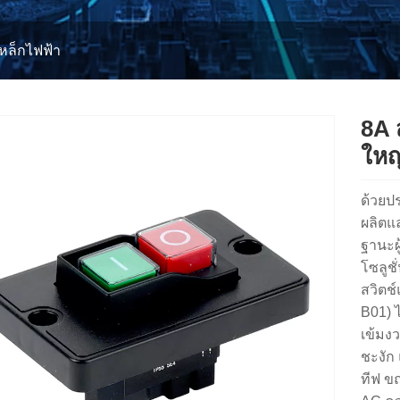
เหล็กไฟฟ้า
8A 
ใหญ
ด้วยป
ผลิตแล
ฐานะผู
โซลูชั
สวิตช
B01) 
เข้มง
ชะงัก
ทีฟ ข