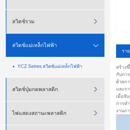

สวิตช์รวม

สวิตช์แม่เหล็กไฟฟ้า
ราย
YCZ Seires สวิตช์แม่เหล็กไฟฟ้า
สร้างข
กับการ
ด้วยกา

และการ
สวิตช์ปุ่มกดพลาสติก
เมื่อจ
การทำง
งานกา

ไฟแสดงสถานะพลาสติก