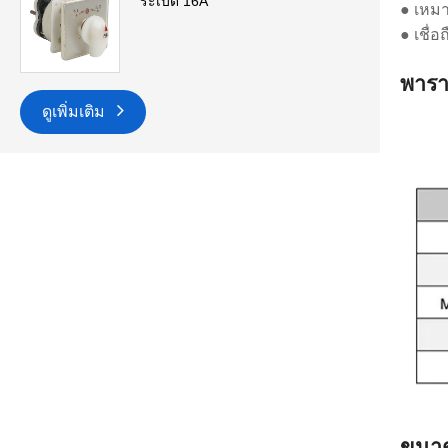
ระเบิด 16A
● เหม
● เชื่
พารา
ดูเพิ่มเติม
ขนาด