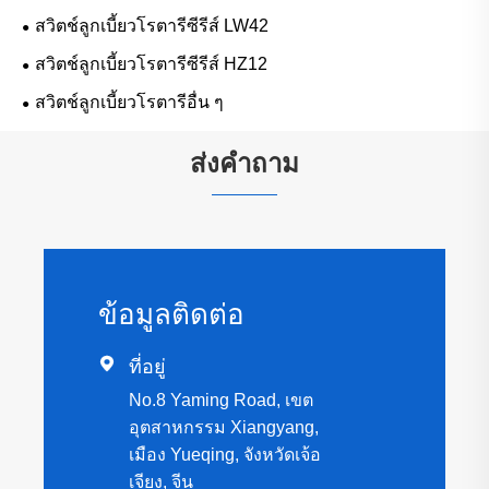
สวิตช์ลูกเบี้ยวโรตารีซีรีส์ LW42
สวิตช์ลูกเบี้ยวโรตารีซีรีส์ HZ12
สวิตช์ลูกเบี้ยวโรตารีอื่น ๆ
ส่งคำถาม
ข้อมูลติดต่อ

ที่อยู่
No.8 Yaming Road, เขต
อุตสาหกรรม Xiangyang,
เมือง Yueqing, จังหวัดเจ้อ
เจียง, จีน