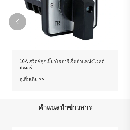

10A สวิตช์ลูกเบี้ยวโรตารีเจ็ดตำแหน่งโวลต์
มิเตอร์
ดูเพิ่มเติม >>
คำแนะนำข่าวสาร